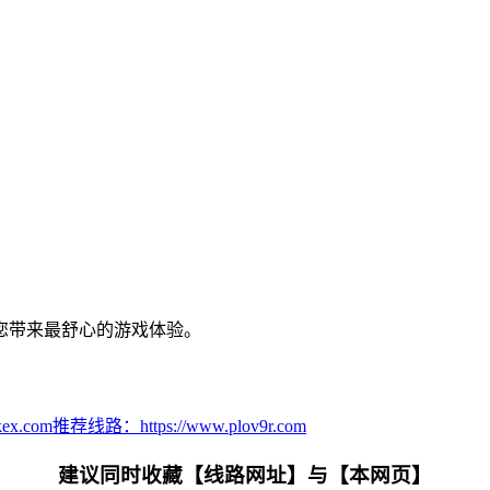
您带来最舒心的游戏体验。
kex.com
推荐线路：
https://www.plov9r.com
建议同时收藏【线路网址】与【本网页】