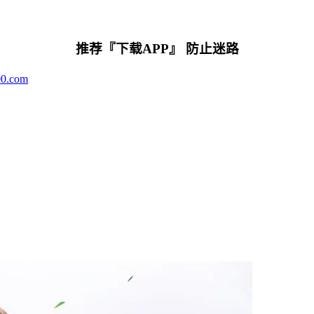
推荐『下载APP』 防止迷路
00.com