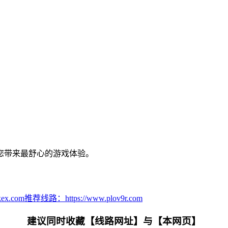
您带来最舒心的游戏体验。
kex.com
推荐线路：
https://www.plov9r.com
建议同时收藏【线路网址】与【本网页】