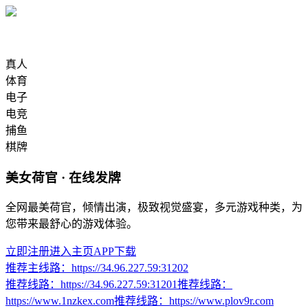
真人
体育
电子
电竞
捕鱼
棋牌
美女荷官 · 在线发牌
全网最美荷官，倾情出演，极致视觉盛宴，多元游戏种类，为
您带来最舒心的游戏体验。
立即注册
进入主页
APP下载
推荐主线路：
https://34.96.227.59:31202
推荐线路：
https://34.96.227.59:31201
推荐线路：
https://www.1nzkex.com
推荐线路：
https://www.plov9r.com