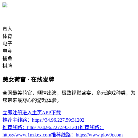
真人
体育
电子
电竞
捕鱼
棋牌
美女荷官 · 在线发牌
全网最美荷官，倾情出演，极致视觉盛宴，多元游戏种类，为
您带来最舒心的游戏体验。
立即注册
进入主页
APP下载
推荐主线路：
https://34.96.227.59:31202
推荐线路：
https://34.96.227.59:31201
推荐线路：
https://www.1nzkex.com
推荐线路：
https://www.plov9r.com