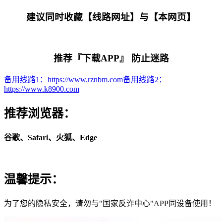
建议同时收藏【线路网址】与【本网页】
推荐『下载APP』 防止迷路
备用线路
1
：
https://www.rznbm.com
备用线路
2
：
https://www.k8900.com
推荐浏览器：
谷歌、Safari、火狐、Edge
温馨提示：
为了您的隐私安全，请勿与"国家反诈中心"APP同设备使用！