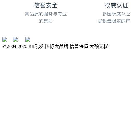
© 2004-
2026
K8凯发-国际大品牌 信誉保障 大额无忧