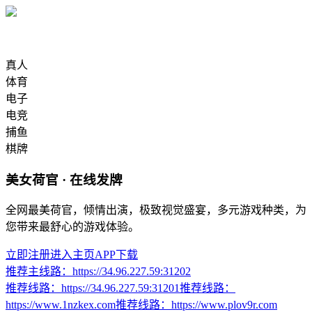
真人
体育
电子
电竞
捕鱼
棋牌
美女荷官 · 在线发牌
全网最美荷官，倾情出演，极致视觉盛宴，多元游戏种类，为
您带来最舒心的游戏体验。
立即注册
进入主页
APP下载
推荐主线路：
https://34.96.227.59:31202
推荐线路：
https://34.96.227.59:31201
推荐线路：
https://www.1nzkex.com
推荐线路：
https://www.plov9r.com